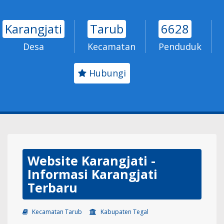
Karangjati
Tarub
6628
Desa
Kecamatan
Penduduk
Hubungi
Website Karangjati -
Informasi Karangjati
Terbaru
Kecamatan Tarub
Kabupaten Tegal